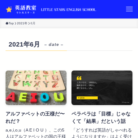
Top
2021年
6月
2021年6月
– date –
アルファベットの王様だ〜
ペラペラは「目標」じゃな
れだ？
くて「結果」だという話
a,e,i,o,u（A E I O U ）、この5
「どうすれば英語がしゃべれる
人はアルファベットの国の王様
ようになりますか」はよく受け